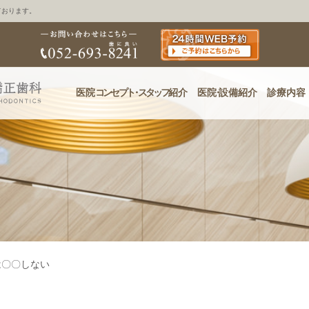
ております。
医院
コンセプ
ト・
スタッフ
紹介
医
院・
設備紹介
診療内容
は〇〇しない