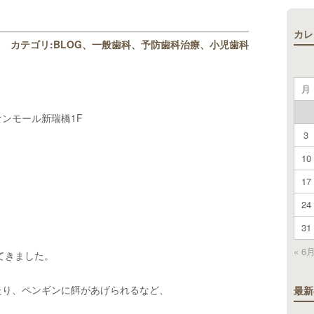
カレ
カテゴリ:
BLOG
一般歯科
予防歯科治療
小児歯科
月
ンモール新瑞橋1F
3
10
17
24
31
« 6
てきました。
たり、ペンギンに餌があげられるなど、
最新