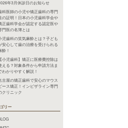
2026年3月休診日のお知らせ
歯科医師の小児や矯正歯科の専門
性の証明！日本の小児歯科学会や
矯正歯科学会が認定する認定医や
専門医の名簿とは
小児歯科の笑気麻酔とは？子ども
が安心して歯の治療を受けられる
麻酔！
【小児歯科】矯正に医療費控除は
使える？対象条件から申請方法ま
でわかりやすく解説！
名古屋の矯正歯科で安心のマウス
ピース矯正！インビザライン専門
のクリニック
ゴリー
BLOG
PMTC