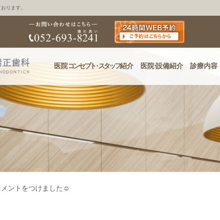
ております。
医院
コンセプ
ト・
スタッフ
紹介
医
院・
設備紹介
診療内容
チメントをつけました☺