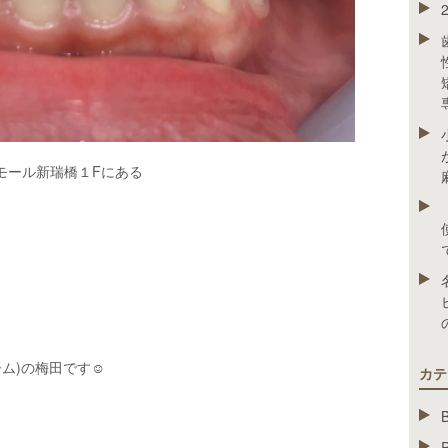
モール新瑞橋１Fにある
ーム)の梅田です☺
カテ