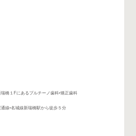
瑞橋１Fにあるプルチーノ歯科•矯正歯科
通線•名城線新瑞橋駅から徒歩５分