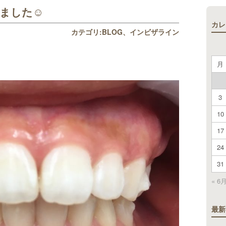
ました☺
カレ
カテゴリ:
BLOG
インビザライン
月
3
10
17
24
31
« 6
最新