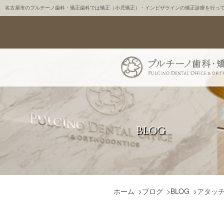
名古屋市のプルチーノ歯科・矯正歯科では矯正（小児矯正）・インビザラインの矯正診療を行っ
BLOG
ホーム
>
ブログ
>
BLOG
>
アタッ