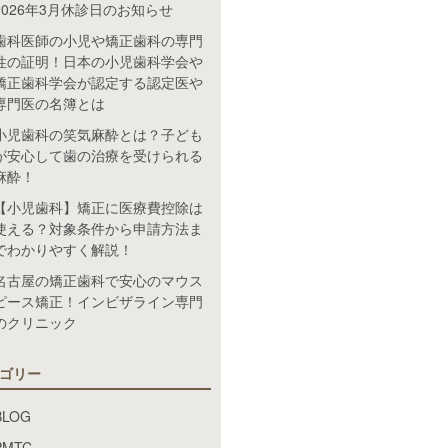
2026年3月休診日のお知らせ
歯科医師の小児や矯正歯科の専門
性の証明！日本の小児歯科学会や
矯正歯科学会が認定する認定医や
専門医の名簿とは
小児歯科の笑気麻酔とは？子ども
が安心して歯の治療を受けられる
麻酔！
【小児歯科】矯正に医療費控除は
使える？対象条件から申請方法ま
でわかりやすく解説！
名古屋の矯正歯科で安心のマウス
ピース矯正！インビザライン専門
のクリニック
ゴリー
BLOG
PMTC