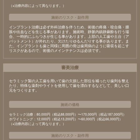
（※治療内容によって異なります。）
施術のリスク
・
副作用
インプラント治療は必ず外科治療を伴うため、術後の疼痛・咬合痛・腫
脹や出血などを生じる事があります。施術時、静脈内鎮静麻酔を行う場
合、一時的にふらつきが生じる事があります。上部の人工歯や土台（ア
バットメント）が外れたり、欠けたりゆるんだりする事があります。ま
た、インプラントも歯と同様に周囲の骨は歯周病のように吸収を起こす
リスクがあるので、術後のメインテナンスは必須です。
審美治療
セラミック製の⼈⼯⻭を⽤いて⻭の⽋損した部位を補ったり⻭列を整え
たり、特殊な薬剤やライトを使⽤して⻭を漂⽩するなどして、美しい⼝
元をつくります。
施術の価格
セラミック治療：80,000円（税込88,000円）〜170,000円（税込187,000円）
ホワイトニング：12,000円（税込13,200円）〜60,000円（税込66,000円）
（※治療内容によって異なります。）
施術のリスク
・
副作用