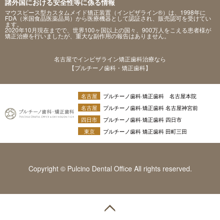
諸外国における安全性等に係る情報
マウスピース型カスタムメイド矯正装置（インビザライン®）は、1998年に
FDA（米国食品医薬品局）から医療機器として認証され、販売認可を受けてい
ます。
2020年10月現在までで、世界100ヶ国以上の国々、900万人をこえる患者様が
矯正治療を行いましたが、重大な副作用の報告はありません。
名古屋でインビザライン矯正歯科治療なら
【プルチーノ歯科・矯正歯科】
名古屋
プルチーノ歯科·矯正歯科 名古屋本院
名古屋
プルチーノ歯科·矯正歯科 名古屋神宮前
四日市
プルチーノ歯科·矯正歯科 四日市
東京
プルチーノ歯科 矯正歯科 田町三田
Copyright © Pulcino Dental Office All rights reserved.