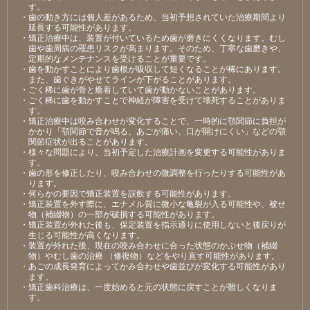
す。
・歯の動き方には個人差があるため、当初予想されていた治療期間より
延長する可能性があります。
・矯正治療中は、装置が付いているため歯が磨きにくくなります。むし
歯や歯周病の罹患リスクが高まります。そのため、丁寧な歯磨きや、
定期的なメンテナンスを受けることが重要です。
・歯を動かすことにより歯根が吸収して短くなることが稀にあります。
また、歯ぐきがやせてラインが下がることがあります。
・ごく稀に歯が骨と癒着していて歯が動かないことがあります。
・ごく稀に歯を動かすことで神経が障害を受けて壊死することがありま
す。
・矯正治療中は咬み合わせが変化することで、一時的に顎関節に負担が
かかり「顎関節で音が鳴る、あごが痛い、口が開けにくい」などの顎
関節症状が出ることがあります。
・様々な問題により、当初予定した治療計画を変更する可能性がありま
す。
・歯の形を修正したり、咬み合わせの微調整を行ったりする可能性があ
ります。
・何らかの要因で矯正装置を誤飲する可能性があります。
・矯正装置を外す際に、エナメル質に微小な亀裂が入る可能性や、被せ
物（補綴物）の一部が破損する可能性があります。
・矯正装置が外れた後も、保定装置を指示通りに使用しないと後戻りが
生じる可能性が高くなります。
・装置が外れた後、現在の咬み合わせに合った状態のかぶせ物（補綴
物）やむし歯の治療 （修復物）などをやり直す可能性があります。
・あごの成長発育によってかみ合わせや歯並びが変化する可能性があり
ます。
・矯正歯科治療は、一度始めると元の状態に戻すことが難しくなりま
す。