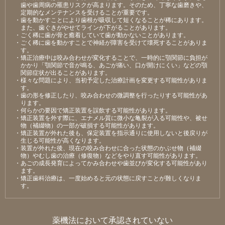
⻭や⻭周病の罹患リスクが⾼まります。そのため、丁寧な⻭磨きや、
定期的なメンテナンスを受けることが重要です。
・⻭を動かすことにより⻭根が吸収して短くなることが稀にあります。
また、⻭ぐきがやせてラインが下がることがあります。
・ごく稀に⻭が⾻と癒着していて⻭が動かないことがあります。
・ごく稀に⻭を動かすことで神経が障害を受けて壊死することがありま
す。
・矯正治療中は咬み合わせが変化することで、⼀時的に顎関節に負担が
かかり「顎関節で⾳が鳴る、あごが痛い、⼝が開けにくい」などの顎
関節症状が出ることがあります。
・様々な問題により、当初予定した治療計画を変更する可能性がありま
す。
・⻭の形を修正したり、咬み合わせの微調整を⾏ったりする可能性があ
ります。
・何らかの要因で矯正装置を誤飲する可能性があります。
・矯正装置を外す際に、エナメル質に微⼩な⻲裂が⼊る可能性や、被せ
物（補綴物）の⼀部が破損する可能性があります。
・矯正装置が外れた後も、保定装置を指⽰通りに使⽤しないと後戻りが
⽣じる可能性が⾼くなります。
・装置が外れた後、現在の咬み合わせに合った状態のかぶせ物（補綴
物）やむし⻭の治療（修復物）などをやり直す可能性があります。
・あごの成⻑発育によってかみ合わせや⻭並びが変化する可能性があり
ます。
・矯正⻭科治療は、⼀度始めると元の状態に戻すことが難しくなりま
す。
薬機法において承認されていない