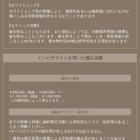
【ホワイトニング】
ホワイトニング剤の刺激により、施術中あるいは施術後に冷たいものが
⻭にしみる知覚過敏症状をともなうことがあります。
【セラミック治療】
⻭を削ることとなります。また場合によっては、治療箇所周囲の健康な
⻭を削ることもございます。⻭を削ることで痛み・しみ・知覚過敏が起
こることsがあります。被せ物や詰め物は経年劣化する場合があります。
インビザラインを用いた矯正治療
施術の価格
￥330,000（税抜：￥300,000）〜
￥1,100,000（税抜：￥1,000,000）
（※治療内容によって異なります。）
施術のリスク
・
副作用
全ての医療と同様に歯科矯正治療にも潜在的なリスク・副作用があるこ
とをご理解ください。
※すべてのリスクや副作用が生じるわけではありません。
・最初は矯正装置の装着による不快感や痛み等が生じることがありま