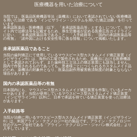
医療機器を用いた治療について
当院では、医薬品医療機器等法（薬機法）において承認されていない医療機器
を用いた治療 である「インビザライン・システムを用いた矯正治療」を行って
います。
未承認医薬品・医療機器（以下、「未承認医薬品等」とする）について、当サ
イト内で治療法等を記載するため、厚生労働省が定める医療広告ガイドライン
に従い、「未承認医薬品等であること」「入手経路等」「国内の承認医薬品等
の有無」「諸外国における安全性等に係る情報」について掲載いたします。
未承認医薬品であること
当院の歯列矯正にて使用しているマウスピース型カスタムメイド矯正装置（イ
ンビザライン®）は、海外の工場で製作されるため、薬機法における医療機器
として承認されておらず、また歯科技工士法上の矯正装置にも該当しません。
国内で作製されるものであっても、患者様ごとにつくられるカスタムメイド品
のため、薬機法の対象外となり、医薬品副作用被害救済制度の対象とならない
場合があります。
国内の承認医薬品等の有無
日本国内にも、マウスピース型カスタムメイド矯正装置を作製しているメーカ
ーがあります。当院が使用しているマウスピース型カスタムメイド矯正装置
（インビザライン®）以外に、日本で承認を得ている矯正装置を使った治療法
があります。
入手経路等
当院が治療に用いるマウスピース型カスタムメイド矯正装置（インビザライン
®）は、米国アライン・テクノロジー社の製品です。アライン・テクノロジー
社のグループ会社である「アライン・テクノロジー・ジャパン株式会社」より
入手しています。