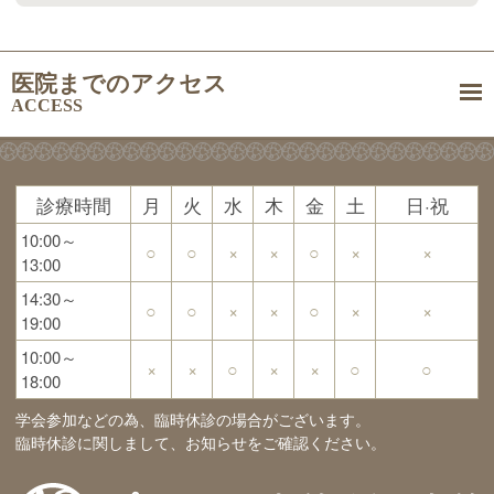
医院までのアクセス
ACCESS
診療時間
月
火
水
木
金
土
日·祝
10:00～
○
○
×
×
○
×
×
13:00
14:30～
○
○
×
×
○
×
×
19:00
10:00～
×
×
○
×
×
○
○
18:00
学会参加などの為、臨時休診の場合がございます。
臨時休診に関しまして、お知らせをご確認ください。