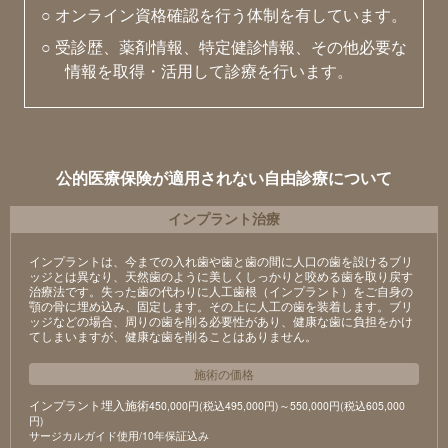
○ オンライン資格確認を行う体制を有しています。
○ 受診歴、薬剤情報、特定健診情報、その他必要な
情報を取得・活用して診療を行います。
公的医療保険が適用されない自由診療について
インプラント治療
インプラントは、今までの入れ歯や歯と歯の間に人口の歯を設けるブリ
ッジとは異なり、天然歯のように美しくしっかりと咬める歯を取り戻す
治療法です。失った歯の代わりに人工歯根（インプラント）をご自身の
顎の骨に埋め込み、固定します。その上に人工の歯を装着します。ブリ
ッジなどの場合、周りの歯を削る必要性があり、健康な歯に負担をかけ
てしまいますが、健康な歯を削ることはありません。
施術の価格
インプラント埋入施術
450,000円(税込495,000円)～550,000円(税込605,000
円)
サージカルガイド使用/10年保証込み