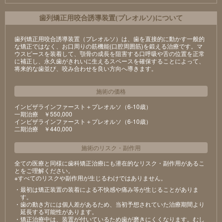
⻭列矯正⽤咬合誘導装置(プレオルソ)について
歯列矯正用咬合誘導装置（プレオルソ）は、歯を直接的に動かす一般的
な矯正ではなく、お口周りの筋機能(口腔周囲筋)を鍛える治療です。マ
ウスピースを装着して、顎骨の成長を阻害する口呼吸や舌の位置を正常
に補正し、永久歯がきれいに生えるスペースを確保することによって、
将来的な歯並び、咬み合わせを良い方向へ導きます。
施術の価格
インビザラインファースト＋プレオルソ（6-10歳）
⼀期治療 ￥550,000
インビザラインファースト＋プレオルソ（6-10歳）
⼆期治療 ￥440,000
施術のリスク
・
副作用
全ての医療と同様に歯科矯正治療にも潜在的なリスク・副作用があるこ
とをご理解ください。
※すべてのリスクや副作用が生じるわけではありません。
・最初は矯正装置の装着による不快感や痛み等が⽣じることがありま
す。
・⻭の動き⽅には個⼈差があるため、当初予想されていた治療期間より
延⻑する可能性があります。
・矯正治療中は、装置が付いているため⻭が磨きにくくなります。むし