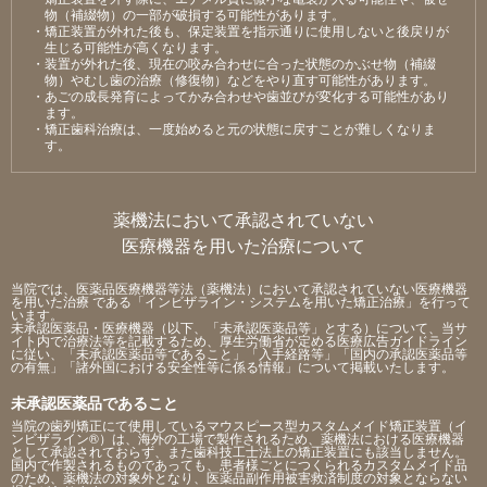
物（補綴物）の⼀部が破損する可能性があります。
・矯正装置が外れた後も、保定装置を指⽰通りに使⽤しないと後戻りが
⽣じる可能性が⾼くなります。
・装置が外れた後、現在の咬み合わせに合った状態のかぶせ物（補綴
物）やむし⻭の治療（修復物）などをやり直す可能性があります。
・あごの成⻑発育によってかみ合わせや⻭並びが変化する可能性があり
ます。
・矯正⻭科治療は、⼀度始めると元の状態に戻すことが難しくなりま
す。
薬機法において承認されていない
医療機器を用いた治療について
当院では、医薬品医療機器等法（薬機法）において承認されていない医療機器
を用いた治療 である「インビザライン・システムを用いた矯正治療」を行って
います。
未承認医薬品・医療機器（以下、「未承認医薬品等」とする）について、当サ
イト内で治療法等を記載するため、厚生労働省が定める医療広告ガイドライン
に従い、「未承認医薬品等であること」「入手経路等」「国内の承認医薬品等
の有無」「諸外国における安全性等に係る情報」について掲載いたします。
未承認医薬品であること
当院の歯列矯正にて使用しているマウスピース型カスタムメイド矯正装置（イ
ンビザライン®）は、海外の工場で製作されるため、薬機法における医療機器
として承認されておらず、また歯科技工士法上の矯正装置にも該当しません。
国内で作製されるものであっても、患者様ごとにつくられるカスタムメイド品
のため、薬機法の対象外となり、医薬品副作用被害救済制度の対象とならない