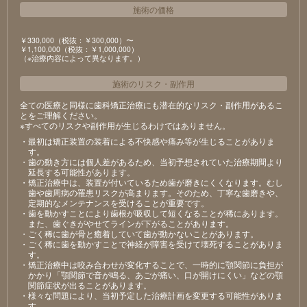
施術の価格
￥330,000（税抜：￥300,000）〜
￥1,100,000（税抜：￥1,000,000）
（※治療内容によって異なります。）
施術のリスク
・
副作用
全ての医療と同様に歯科矯正治療にも潜在的なリスク・副作用があるこ
とをご理解ください。
※すべてのリスクや副作用が生じるわけではありません。
・最初は矯正装置の装着による不快感や痛み等が生じることがありま
す。
・歯の動き方には個人差があるため、当初予想されていた治療期間より
延長する可能性があります。
・矯正治療中は、装置が付いているため歯が磨きにくくなります。むし
歯や歯周病の罹患リスクが高まります。そのため、丁寧な歯磨きや、
定期的なメンテナンスを受けることが重要です。
・歯を動かすことにより歯根が吸収して短くなることが稀にあります。
また、歯ぐきがやせてラインが下がることがあります。
・ごく稀に歯が骨と癒着していて歯が動かないことがあります。
・ごく稀に歯を動かすことで神経が障害を受けて壊死することがありま
す。
・矯正治療中は咬み合わせが変化することで、一時的に顎関節に負担が
かかり「顎関節で音が鳴る、あごが痛い、口が開けにくい」などの顎
関節症状が出ることがあります。
・様々な問題により、当初予定した治療計画を変更する可能性がありま
す。