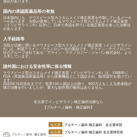
場合があります。
国内の承認医薬品等の有無
日本国内にも、マウスピース型カスタムメイド矯正装置を作製しているメーカ
ーがあります。当院が使用しているマウスピース型カスタムメイド矯正装置
（インビザライン®）以外に、日本で承認を得ている矯正装置を使った治療法
があります。
入手経路等
当院が治療に用いるマウスピース型カスタムメイド矯正装置（インビザライン
®）は、米国アライン・テクノロジー社の製品です。アライン・テクノロジー
社のグループ会社である「アライン・テクノロジー・ジャパン株式会社」より
入手しています。
諸外国における安全性等に係る情報
マウスピース型カスタムメイド矯正装置（インビザライン®）は、1998年に
FDA（米国食品医薬品局）から医療機器として認証され、販売認可を受けてい
ます。
2020年10月現在までで、世界100ヶ国以上の国々、900万人をこえる患者様が
矯正治療を行いましたが、重大な副作用の報告はありません。
名古屋でインビザライン矯正歯科治療なら
【プルチーノ歯科・矯正歯科】
名古屋
プルチーノ歯科·矯正歯科 名古屋本院
名古屋
プルチーノ歯科·矯正歯科 名古屋神宮前