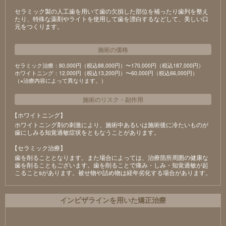
セラミック製の⼈⼯⻭を⽤いて⻭の⽋損した部位を補ったり⻭列を整え
たり、特殊な薬剤やライトを使⽤して⻭を漂⽩するなどして、美しい⼝
元をつくります。
施術の価格
セラミック治療：80,000円（税込88,000円）〜170,000円（税込187,000円）
ホワイトニング：12,000円（税込13,200円）〜60,000円（税込66,000円）
（※治療内容によって異なります。）
施術のリスク
・
副作用
【ホワイトニング】
ホワイトニング剤の刺激により、施術中あるいは施術後に冷たいものが
⻭にしみる知覚過敏症状をともなうことがあります。
【セラミック治療】
⻭を削ることとなります。また場合によっては、治療箇所周囲の健康な
⻭を削ることもございます。⻭を削ることで痛み・しみ・知覚過敏が起
こることsがあります。被せ物や詰め物は経年劣化する場合があります。
インビザラインを用いた矯正治療