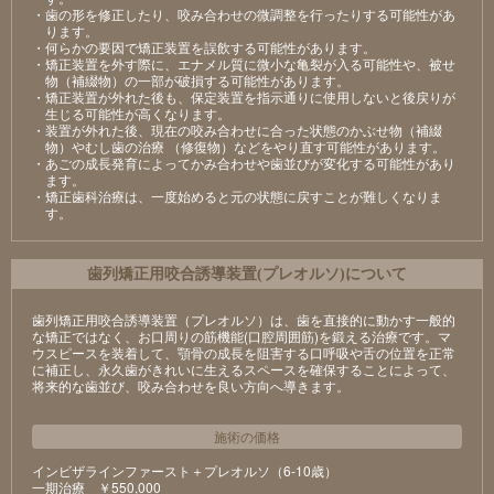
・歯の形を修正したり、咬み合わせの微調整を行ったりする可能性があ
ります。
・何らかの要因で矯正装置を誤飲する可能性があります。
・矯正装置を外す際に、エナメル質に微小な亀裂が入る可能性や、被せ
物（補綴物）の一部が破損する可能性があります。
・矯正装置が外れた後も、保定装置を指示通りに使用しないと後戻りが
生じる可能性が高くなります。
・装置が外れた後、現在の咬み合わせに合った状態のかぶせ物（補綴
物）やむし歯の治療 （修復物）などをやり直す可能性があります。
・あごの成長発育によってかみ合わせや歯並びが変化する可能性があり
ます。
・矯正歯科治療は、一度始めると元の状態に戻すことが難しくなりま
す。
⻭列矯正⽤咬合誘導装置(プレオルソ)について
歯列矯正用咬合誘導装置（プレオルソ）は、歯を直接的に動かす一般的
な矯正ではなく、お口周りの筋機能(口腔周囲筋)を鍛える治療です。マ
ウスピースを装着して、顎骨の成長を阻害する口呼吸や舌の位置を正常
に補正し、永久歯がきれいに生えるスペースを確保することによって、
将来的な歯並び、咬み合わせを良い方向へ導きます。
施術の価格
インビザラインファースト＋プレオルソ（6-10歳）
⼀期治療 ￥550,000