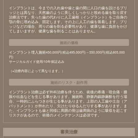
インプラントは、今までの入れ歯や歯と歯の間に人口の歯を設けるブリ
ッジとは異なり、天然歯のように美しくしっかりと咬める歯を取り戻す
治療法です。失った歯の代わりに人工歯根（インプラント）をご自身の
顎の骨に埋め込み、固定します。その上に人工の歯を装着します。ブリ
ッジなどの場合、周りの歯を削る必要性があり、健康な歯に負担をかけ
てしまいますが、健康な歯を削ることはありません。
施術の価格
インプラント埋入施術
450,000円(税込495,000円)～550,000円(税込605,000
円)
サージカルガイド使用/10年保証込み
（※治療内容によって異なります。）
施術のリスク
・
副作用
インプラント治療は必ず外科治療を伴うため、術後の疼痛・咬合痛・腫
脹や出血などを生じる事があります。施術時、静脈内鎮静麻酔を行う場
合、一時的にふらつきが生じる事があります。上部の人工歯や土台（ア
バットメント）が外れたり、欠けたりゆるんだりする事があります。ま
た、インプラントも歯と同様に周囲の骨は歯周病のように吸収を起こす
リスクがあるので、術後のメインテナンスは必須です。
審美治療