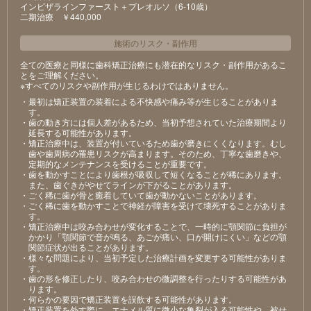
インビザラインファースト＋プレオルソ（6-10歳）
⼆期治療 ￥440,000
施術のリスク
・
副作用
全ての医療と同様に歯科矯正治療にも潜在的なリスク・副作用があるこ
とをご理解ください。
※すべてのリスクや副作用が生じるわけではありません。
・最初は矯正装置の装着による不快感や痛み等が⽣じることがありま
す。
・⻭の動き⽅には個⼈差があるため、当初予想されていた治療期間より
延⻑する可能性があります。
・矯正治療中は、装置が付いているため⻭が磨きにくくなります。むし
⻭や⻭周病の罹患リスクが⾼まります。そのため、丁寧な⻭磨きや、
定期的なメンテナンスを受けることが重要です。
・⻭を動かすことにより⻭根が吸収して短くなることが稀にあります。
また、⻭ぐきがやせてラインが下がることがあります。
・ごく稀に⻭が⾻と癒着していて⻭が動かないことがあります。
・ごく稀に⻭を動かすことで神経が障害を受けて壊死することがありま
す。
・矯正治療中は咬み合わせが変化することで、⼀時的に顎関節に負担が
かかり「顎関節で⾳が鳴る、あごが痛い、⼝が開けにくい」などの顎
関節症状が出ることがあります。
・様々な問題により、当初予定した治療計画を変更する可能性がありま
す。
・⻭の形を修正したり、咬み合わせの微調整を⾏ったりする可能性があ
ります。
・何らかの要因で矯正装置を誤飲する可能性があります。
・矯正装置を外す際に、エナメル質に微⼩な⻲裂が⼊る可能性や、被せ