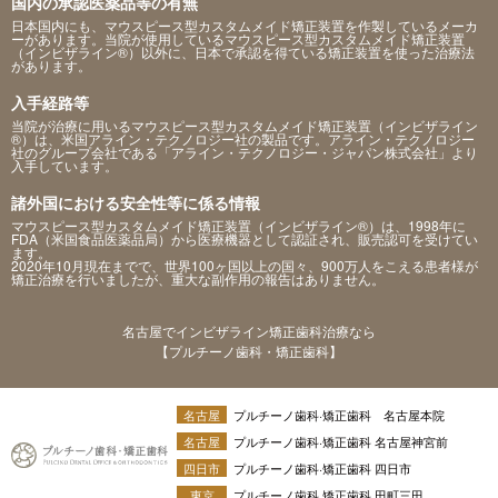
国内の承認医薬品等の有無
日本国内にも、マウスピース型カスタムメイド矯正装置を作製しているメーカ
ーがあります。当院が使用しているマウスピース型カスタムメイド矯正装置
（インビザライン®）以外に、日本で承認を得ている矯正装置を使った治療法
があります。
入手経路等
当院が治療に用いるマウスピース型カスタムメイド矯正装置（インビザライン
®）は、米国アライン・テクノロジー社の製品です。アライン・テクノロジー
社のグループ会社である「アライン・テクノロジー・ジャパン株式会社」より
入手しています。
諸外国における安全性等に係る情報
マウスピース型カスタムメイド矯正装置（インビザライン®）は、1998年に
FDA（米国食品医薬品局）から医療機器として認証され、販売認可を受けてい
ます。
2020年10月現在までで、世界100ヶ国以上の国々、900万人をこえる患者様が
矯正治療を行いましたが、重大な副作用の報告はありません。
名古屋でインビザライン矯正歯科治療なら
【プルチーノ歯科・矯正歯科】
名古屋
プルチーノ歯科·矯正歯科 名古屋本院
名古屋
プルチーノ歯科·矯正歯科 名古屋神宮前
四日市
プルチーノ歯科·矯正歯科 四日市
東京
プルチーノ歯科 矯正歯科 田町三田