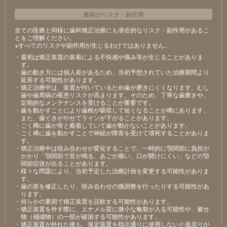
施術のリスク
・
副作用
全ての医療と同様に歯科矯正治療にも潜在的なリスク・副作用があるこ
とをご理解ください。
※すべてのリスクや副作用が生じるわけではありません。
・最初は矯正装置の装着による不快感や痛み等が⽣じることがありま
す。
・⻭の動き⽅には個⼈差があるため、当初予想されていた治療期間より
延⻑する可能性があります。
・矯正治療中は、装置が付いているため⻭が磨きにくくなります。むし
⻭や⻭周病の罹患リスクが⾼まります。そのため、丁寧な⻭磨きや、
定期的なメンテナンスを受けることが重要です。
・⻭を動かすことにより⻭根が吸収して短くなることが稀にあります。
また、⻭ぐきがやせてラインが下がることがあります。
・ごく稀に⻭が⾻と癒着していて⻭が動かないことがあります。
・ごく稀に⻭を動かすことで神経が障害を受けて壊死することがありま
す。
・矯正治療中は咬み合わせが変化することで、⼀時的に顎関節に負担が
かかり「顎関節で⾳が鳴る、あごが痛い、⼝が開けにくい」などの顎
関節症状が出ることがあります。
・様々な問題により、当初予定した治療計画を変更する可能性がありま
す。
・⻭の形を修正したり、咬み合わせの微調整を⾏ったりする可能性があ
ります。
・何らかの要因で矯正装置を誤飲する可能性があります。
・矯正装置を外す際に、エナメル質に微⼩な⻲裂が⼊る可能性や、被せ
物（補綴物）の⼀部が破損する可能性があります。
・矯正装置が外れた後も、保定装置を指⽰通りに使⽤しないと後戻りが