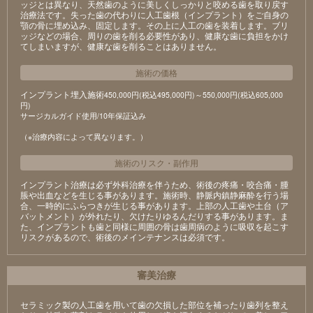
ッジとは異なり、天然歯のように美しくしっかりと咬める歯を取り戻す
治療法です。失った歯の代わりに人工歯根（インプラント）をご自身の
顎の骨に埋め込み、固定します。その上に人工の歯を装着します。ブリ
ッジなどの場合、周りの歯を削る必要性があり、健康な歯に負担をかけ
てしまいますが、健康な歯を削ることはありません。
施術の価格
インプラント埋入施術
450,000円(税込495,000円)～550,000円(税込605,000
円)
サージカルガイド使用/10年保証込み
（※治療内容によって異なります。）
施術のリスク
・
副作用
インプラント治療は必ず外科治療を伴うため、術後の疼痛・咬合痛・腫
脹や出血などを生じる事があります。施術時、静脈内鎮静麻酔を行う場
合、一時的にふらつきが生じる事があります。上部の人工歯や土台（ア
バットメント）が外れたり、欠けたりゆるんだりする事があります。ま
た、インプラントも歯と同様に周囲の骨は歯周病のように吸収を起こす
リスクがあるので、術後のメインテナンスは必須です。
審美治療
セラミック製の⼈⼯⻭を⽤いて⻭の⽋損した部位を補ったり⻭列を整え