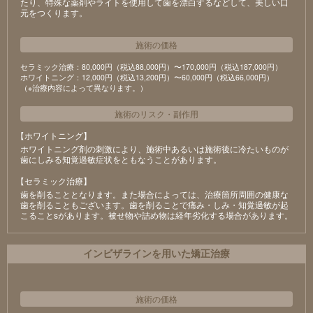
たり、特殊な薬剤やライトを使⽤して⻭を漂⽩するなどして、美しい⼝
元をつくります。
施術の価格
セラミック治療：80,000円（税込88,000円）〜170,000円（税込187,000円）
ホワイトニング：12,000円（税込13,200円）〜60,000円（税込66,000円）
（※治療内容によって異なります。）
施術のリスク
・
副作用
【ホワイトニング】
ホワイトニング剤の刺激により、施術中あるいは施術後に冷たいものが
⻭にしみる知覚過敏症状をともなうことがあります。
【セラミック治療】
⻭を削ることとなります。また場合によっては、治療箇所周囲の健康な
⻭を削ることもございます。⻭を削ることで痛み・しみ・知覚過敏が起
こることsがあります。被せ物や詰め物は経年劣化する場合があります。
インビザラインを用いた矯正治療
施術の価格