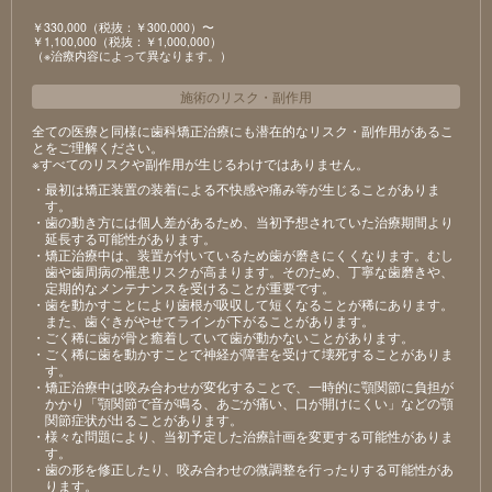
￥330,000（税抜：￥300,000）〜
￥1,100,000（税抜：￥1,000,000）
（※治療内容によって異なります。）
施術のリスク
・
副作用
全ての医療と同様に歯科矯正治療にも潜在的なリスク・副作用があるこ
とをご理解ください。
※すべてのリスクや副作用が生じるわけではありません。
・最初は矯正装置の装着による不快感や痛み等が生じることがありま
す。
・歯の動き方には個人差があるため、当初予想されていた治療期間より
延長する可能性があります。
・矯正治療中は、装置が付いているため歯が磨きにくくなります。むし
歯や歯周病の罹患リスクが高まります。そのため、丁寧な歯磨きや、
定期的なメンテナンスを受けることが重要です。
・歯を動かすことにより歯根が吸収して短くなることが稀にあります。
また、歯ぐきがやせてラインが下がることがあります。
・ごく稀に歯が骨と癒着していて歯が動かないことがあります。
・ごく稀に歯を動かすことで神経が障害を受けて壊死することがありま
す。
・矯正治療中は咬み合わせが変化することで、一時的に顎関節に負担が
かかり「顎関節で音が鳴る、あごが痛い、口が開けにくい」などの顎
関節症状が出ることがあります。
・様々な問題により、当初予定した治療計画を変更する可能性がありま
す。
・歯の形を修正したり、咬み合わせの微調整を行ったりする可能性があ
ります。