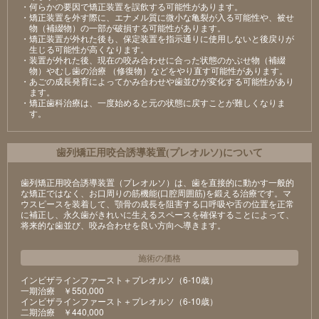
・何らかの要因で矯正装置を誤飲する可能性があります。
・矯正装置を外す際に、エナメル質に微小な亀裂が入る可能性や、被せ
物（補綴物）の一部が破損する可能性があります。
・矯正装置が外れた後も、保定装置を指示通りに使用しないと後戻りが
生じる可能性が高くなります。
・装置が外れた後、現在の咬み合わせに合った状態のかぶせ物（補綴
物）やむし歯の治療 （修復物）などをやり直す可能性があります。
・あごの成長発育によってかみ合わせや歯並びが変化する可能性があり
ます。
・矯正歯科治療は、一度始めると元の状態に戻すことが難しくなりま
す。
⻭列矯正⽤咬合誘導装置(プレオルソ)について
歯列矯正用咬合誘導装置（プレオルソ）は、歯を直接的に動かす一般的
な矯正ではなく、お口周りの筋機能(口腔周囲筋)を鍛える治療です。マ
ウスピースを装着して、顎骨の成長を阻害する口呼吸や舌の位置を正常
に補正し、永久歯がきれいに生えるスペースを確保することによって、
将来的な歯並び、咬み合わせを良い方向へ導きます。
施術の価格
インビザラインファースト＋プレオルソ（6-10歳）
⼀期治療 ￥550,000
インビザラインファースト＋プレオルソ（6-10歳）
⼆期治療 ￥440,000