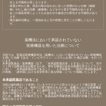
⽣じる可能性が⾼くなります。
・装置が外れた後、現在の咬み合わせに合った状態のかぶせ物（補綴
物）やむし⻭の治療（修復物）などをやり直す可能性があります。
・あごの成⻑発育によってかみ合わせや⻭並びが変化する可能性があり
ます。
・矯正⻭科治療は、⼀度始めると元の状態に戻すことが難しくなりま
す。
薬機法において承認されていない
医療機器を用いた治療について
当院では、医薬品医療機器等法（薬機法）において承認されていない医療機器
を用いた治療 である「インビザライン・システムを用いた矯正治療」を行って
います。
未承認医薬品・医療機器（以下、「未承認医薬品等」とする）について、当サ
イト内で治療法等を記載するため、厚生労働省が定める医療広告ガイドライン
に従い、「未承認医薬品等であること」「入手経路等」「国内の承認医薬品等
の有無」「諸外国における安全性等に係る情報」について掲載いたします。
未承認医薬品であること
当院の歯列矯正にて使用しているマウスピース型カスタムメイド矯正装置（イ
ンビザライン®）は、海外の工場で製作されるため、薬機法における医療機器
として承認されておらず、また歯科技工士法上の矯正装置にも該当しません。
国内で作製されるものであっても、患者様ごとにつくられるカスタムメイド品
のため、薬機法の対象外となり、医薬品副作用被害救済制度の対象とならない
場合があります。