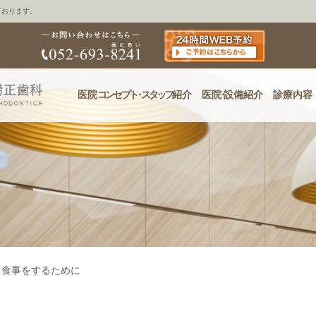
ております。
医院
コンセプ
ト・
スタッフ
紹介
医
院・
設備紹介
診療内容
く食事をするために