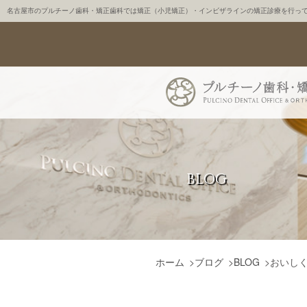
名古屋市のプルチーノ歯科・矯正歯科では矯正（小児矯正）・インビザラインの矯正診療を行っ
BLOG
ホーム
>
ブログ
>
BLOG
>
おいし