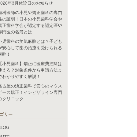
2026年3月休診日のお知らせ
歯科医師の小児や矯正歯科の専門
性の証明！日本の小児歯科学会や
矯正歯科学会が認定する認定医や
専門医の名簿とは
小児歯科の笑気麻酔とは？子ども
が安心して歯の治療を受けられる
麻酔！
【小児歯科】矯正に医療費控除は
使える？対象条件から申請方法ま
でわかりやすく解説！
名古屋の矯正歯科で安心のマウス
ピース矯正！インビザライン専門
のクリニック
ゴリー
BLOG
PMTC