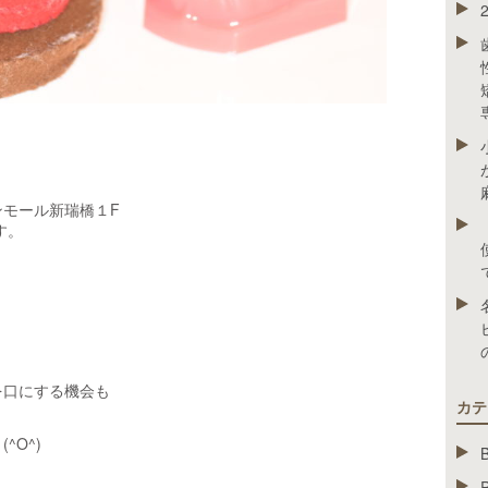
モール新瑞橋１F
す。
を口にする機会も
カテ
^O^)