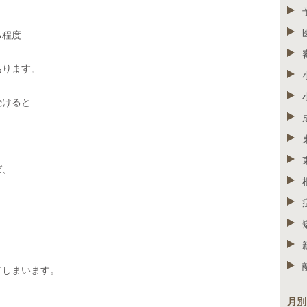
る程度
あります。
続けると
ば、
てしまいます。
月別