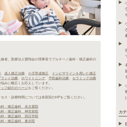
監修者。医療法人鸞翔会の理事長でプルチーノ歯科・矯正歯科の
療
、
成人矯正治療
、
小児育成矯正
、
インビザラインを用いた矯正
プラント治療
、
ホワイトニング
、
予防歯科治療
、
セラミック治療
お悩みに幅広くお応えしています。
タッフ紹介のページ
をご覧ください。
クセス・診療時間については各医院のHPをご覧ください。
歯科・矯正歯科 名古屋院
歯科・矯正歯科 神宮前院
カテ
歯科・矯正歯科 四日市院
歯科・矯正歯科 東京院