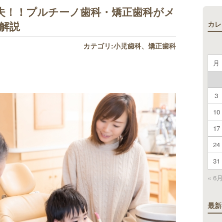
夫！！プルチーノ歯科・矯正歯科がメ
カレ
解説
カテゴリ:
小児歯科
矯正歯科
月
3
10
17
24
31
« 6
最新