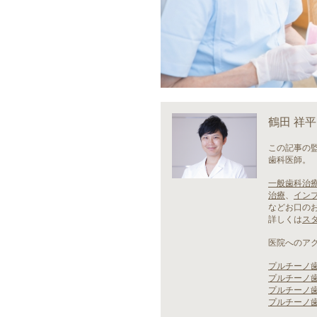
鶴田 祥平
この記事の
歯科医師。
一般歯科治
治療
、
イン
などお口の
詳しくは
ス
医院へのア
プルチーノ
プルチーノ
プルチーノ
プルチーノ