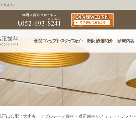
ております。
医院
コンセプ
ト・
スタッフ
紹介
医
院・
設備紹介
診療内容
矯正は心配？大丈夫！！プルチーノ歯科・矯正歯科がメリット・デメリ