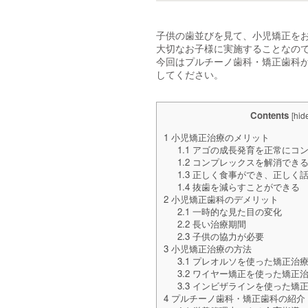
子供の歯並びを見て、小児矯正を
大切なお子様に実施することなの
今回はプルチーノ歯科・矯正歯科が
してください。
Contents
[
hid
1
小児矯正治療のメリット
1.1
アゴの成長発育を正常にコン
1.2
コンプレックスを解消でき
1.3
正しく食事ができ、正しく話
1.4
抜歯を減らすことができる
2
小児矯正歯科のデメリット
2.1
一時的な見た目の変化
2.2
長い治療期間
2.3
子供の協力が必要
3
小児矯正治療の方法
3.1
プレオルソを使った矯正治
3.2
ワイヤー矯正を使った矯正
3.3
インビザラインを使った矯
4
プルチーノ歯科・矯正歯科の紹介