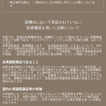
・矯正⻭科治療は、⼀度始めると元の状態に戻すことが難しくなりま
す。
薬機法において承認されていない
医療機器を用いた治療について
当院では、医薬品医療機器等法（薬機法）において承認されていない医療機器
を用いた治療 である「インビザライン・システムを用いた矯正治療」を行って
います。
未承認医薬品・医療機器（以下、「未承認医薬品等」とする）について、当サ
イト内で治療法等を記載するため、厚生労働省が定める医療広告ガイドライン
に従い、「未承認医薬品等であること」「入手経路等」「国内の承認医薬品等
の有無」「諸外国における安全性等に係る情報」について掲載いたします。
未承認医薬品であること
当院の歯列矯正にて使用しているマウスピース型カスタムメイド矯正装置（イ
ンビザライン®）は、海外の工場で製作されるため、薬機法における医療機器
として承認されておらず、また歯科技工士法上の矯正装置にも該当しません。
国内で作製されるものであっても、患者様ごとにつくられるカスタムメイド品
のため、薬機法の対象外となり、医薬品副作用被害救済制度の対象とならない
場合があります。
国内の承認医薬品等の有無
日本国内にも、マウスピース型カスタムメイド矯正装置を作製しているメーカ
ーがあります。当院が使用しているマウスピース型カスタムメイド矯正装置
（インビザライン®）以外に、日本で承認を得ている矯正装置を使った治療法
があります。