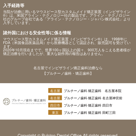
入手経路等
当院が治療に用いるマウスピース型カスタムメイド矯正装置（インビザライン
®）は、米国アライン・テクノロジー社の製品です。アライン・テクノロジー
社のグループ会社である「アライン・テクノロジー・ジャパン株式会社」より
入手しています。
諸外国における安全性等に係る情報
マウスピース型カスタムメイド矯正装置（インビザライン®）は、1998年に
FDA（米国食品医薬品局）から医療機器として認証され、販売認可を受けてい
ます。
2020年10月現在までで、世界100ヶ国以上の国々、900万人をこえる患者様が
矯正治療を行いましたが、重大な副作用の報告はありません。
名古屋でインビザライン矯正歯科治療なら
【プルチーノ歯科・矯正歯科】
名古屋
プルチーノ歯科·矯正歯科 名古屋本院
名古屋
プルチーノ歯科·矯正歯科 名古屋神宮前
四日市
プルチーノ歯科·矯正歯科 四日市
東京
プルチーノ歯科 矯正歯科 田町三田
Copyright © Pulcino Dental Office All rights reserved.