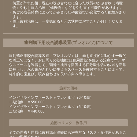
・装置が外れた後、現在の咬み合わせに合った状態のかぶせ物（補綴
物）やむし歯の治療 （修復物）などをやり直す可能性があります。
・あごの成長発育によってかみ合わせや歯並びが変化する可能性があり
ます。
・矯正歯科治療は、一度始めると元の状態に戻すことが難しくなりま
す。
⻭列矯正⽤咬合誘導装置(プレオルソ)について
歯列矯正用咬合誘導装置（プレオルソ）は、歯を直接的に動かす一般的
な矯正ではなく、お口周りの筋機能(口腔周囲筋)を鍛える治療です。マ
ウスピースを装着して、顎骨の成長を阻害する口呼吸や舌の位置を正常
に補正し、永久歯がきれいに生えるスペースを確保することによって、
将来的な歯並び、咬み合わせを良い方向へ導きます。
施術の価格
インビザラインファースト＋プレオルソ（6-10歳）
⼀期治療 ￥550,000
インビザラインファースト＋プレオルソ（6-10歳）
⼆期治療 ￥440,000
施術のリスク
・
副作用
全ての医療と同様に歯科矯正治療にも潜在的なリスク・副作用があるこ
とをご理解ください。