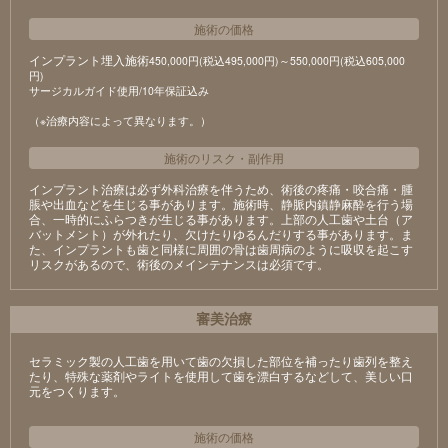
施術の価格
インプラント埋入施術
450,000円(税込495,000円)～550,000円(税込605,000
円)
サージカルガイド使用/10年保証込み
（※治療内容によって異なります。）
施術のリスク
・
副作用
インプラント治療は必ず外科治療を伴うため、術後の疼痛・咬合痛・腫
脹や出血などを生じる事があります。施術時、静脈内鎮静麻酔を行う場
合、一時的にふらつきが生じる事があります。上部の人工歯や土台（ア
バットメント）が外れたり、欠けたりゆるんだりする事があります。ま
た、インプラントも歯と同様に周囲の骨は歯周病のように吸収を起こす
リスクがあるので、術後のメインテナンスは必須です。
審美治療
セラミック製の⼈⼯⻭を⽤いて⻭の⽋損した部位を補ったり⻭列を整え
たり、特殊な薬剤やライトを使⽤して⻭を漂⽩するなどして、美しい⼝
元をつくります。
施術の価格