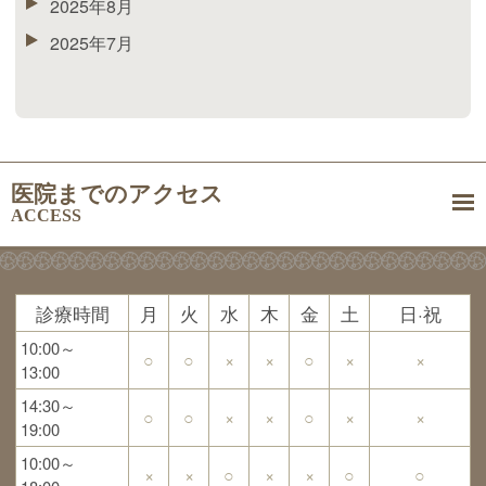
2025年8月
2025年7月
医院までのアクセス
ACCESS
診療時間
月
火
水
木
金
土
日·祝
10:00～
○
○
×
×
○
×
×
13:00
14:30～
○
○
×
×
○
×
×
19:00
10:00～
×
×
○
×
×
○
○