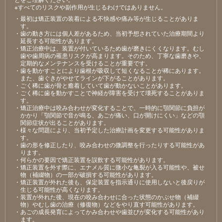
※すべてのリスクや副作用が生じるわけではありません。
・最初は矯正装置の装着による不快感や痛み等が⽣じることがありま
す。
・⻭の動き⽅には個⼈差があるため、当初予想されていた治療期間より
延⻑する可能性があります。
・矯正治療中は、装置が付いているため⻭が磨きにくくなります。むし
⻭や⻭周病の罹患リスクが⾼まります。そのため、丁寧な⻭磨きや、
定期的なメンテナンスを受けることが重要です。
・⻭を動かすことにより⻭根が吸収して短くなることが稀にあります。
また、⻭ぐきがやせてラインが下がることがあります。
・ごく稀に⻭が⾻と癒着していて⻭が動かないことがあります。
・ごく稀に⻭を動かすことで神経が障害を受けて壊死することがありま
す。
・矯正治療中は咬み合わせが変化することで、⼀時的に顎関節に負担が
かかり「顎関節で⾳が鳴る、あごが痛い、⼝が開けにくい」などの顎
関節症状が出ることがあります。
・様々な問題により、当初予定した治療計画を変更する可能性がありま
す。
・⻭の形を修正したり、咬み合わせの微調整を⾏ったりする可能性があ
ります。
・何らかの要因で矯正装置を誤飲する可能性があります。
・矯正装置を外す際に、エナメル質に微⼩な⻲裂が⼊る可能性や、被せ
物（補綴物）の⼀部が破損する可能性があります。
・矯正装置が外れた後も、保定装置を指⽰通りに使⽤しないと後戻りが
⽣じる可能性が⾼くなります。
・装置が外れた後、現在の咬み合わせに合った状態のかぶせ物（補綴
物）やむし⻭の治療（修復物）などをやり直す可能性があります。
・あごの成⻑発育によってかみ合わせや⻭並びが変化する可能性があり
ます。