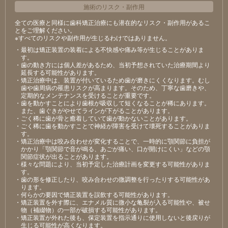
施術のリスク
・
副作用
全ての医療と同様に歯科矯正治療にも潜在的なリスク・副作用があるこ
とをご理解ください。
※すべてのリスクや副作用が生じるわけではありません。
・最初は矯正装置の装着による不快感や痛み等が生じることがありま
す。
・歯の動き方には個人差があるため、当初予想されていた治療期間より
延長する可能性があります。
・矯正治療中は、装置が付いているため歯が磨きにくくなります。むし
歯や歯周病の罹患リスクが高まります。そのため、丁寧な歯磨きや、
定期的なメンテナンスを受けることが重要です。
・歯を動かすことにより歯根が吸収して短くなることが稀にあります。
また、歯ぐきがやせてラインが下がることがあります。
・ごく稀に歯が骨と癒着していて歯が動かないことがあります。
・ごく稀に歯を動かすことで神経が障害を受けて壊死することがありま
す。
・矯正治療中は咬み合わせが変化することで、一時的に顎関節に負担が
かかり「顎関節で音が鳴る、あごが痛い、口が開けにくい」などの顎
関節症状が出ることがあります。
・様々な問題により、当初予定した治療計画を変更する可能性がありま
す。
・歯の形を修正したり、咬み合わせの微調整を行ったりする可能性があ
ります。
・何らかの要因で矯正装置を誤飲する可能性があります。
・矯正装置を外す際に、エナメル質に微小な亀裂が入る可能性や、被せ
物（補綴物）の一部が破損する可能性があります。
・矯正装置が外れた後も、保定装置を指示通りに使用しないと後戻りが
生じる可能性が高くなります。