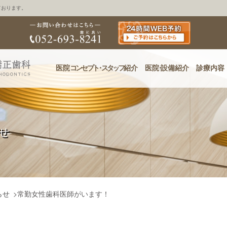
ております。
医院
コンセプ
ト・
スタッフ
紹介
医
院・
設備紹介
診療内容
せ
らせ
>
常勤女性歯科医師がいます！