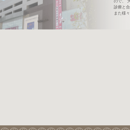
ので、 
診療と合
また様々