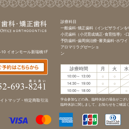
診療科目
一般歯科
矯正歯科（インビザラインを
小児歯科（小児育成矯正･食育指導）
予防歯科
歯周病治療
審美歯科
ホワイ
アロマリラグゼーショ
-10 イオンモール新瑞橋1F
ン
診療時間
月
火
水
10:00～
13:00
○
○
14:30～
19:00
○
○
10:00～
18:00
○
学会参加などの為、臨時休診の場合がござ
イトマップ・特定商取引法
臨時休診に関しまして、お知らせをご確認