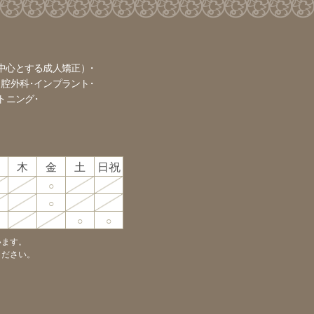
中心とする成人矯正）
口腔外科
インプラント
トニング
木
金
土
日·祝
○
○
○
○
います。
ください。