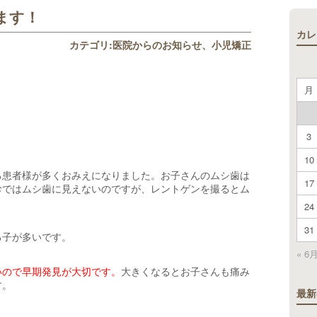
ます！
カレ
カテゴリ:
医院からのお知らせ
小児矯正
月
3
10
る患者様が多くおみえになりました。お子さんのムシ歯は
17
診ではムシ歯に見えないのですが、レントゲンを撮るとム
24
31
る子が多いです。
« 6
いので早期発見が大切です。
大きくなるとお子さんも痛み
す。
最新