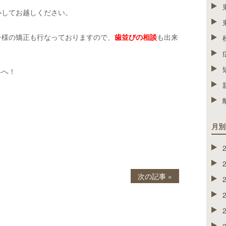
心してお越しください。
子様の矯正も行なっておりますので、
歯並びの相談
も出来
科へ！
月別
次の記事 »