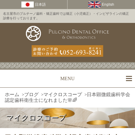
名古屋市のプルチーノ歯科・矯正歯科では矯正（小児矯正）・インビザラインの矯正
診療を行っております。
MENU
ホーム
>
ブログ
>
マイクロスコープ
>
日本顕微鏡歯科学会
認定歯科衛生士になれました🌸🌈
マイクロスコープ