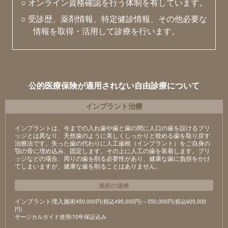
○ オンライン資格確認を行う体制を有しています。
○ 受診歴、薬剤情報、特定健診情報、その他必要な
情報を取得・活用して診療を行います。
公的医療保険が適用されない自由診療について
インプラント治療
インプラントは、今までの入れ歯や歯と歯の間に人口の歯を設けるブリ
ッジとは異なり、天然歯のように美しくしっかりと咬める歯を取り戻す
治療法です。失った歯の代わりに人工歯根（インプラント）をご自身の
顎の骨に埋め込み、固定します。その上に人工の歯を装着します。ブリ
ッジなどの場合、周りの歯を削る必要性があり、健康な歯に負担をかけ
てしまいますが、健康な歯を削ることはありません。
施術の価格
インプラント埋入施術
450,000円(税込495,000円)～550,000円(税込605,000
円)
サージカルガイド使用/10年保証込み