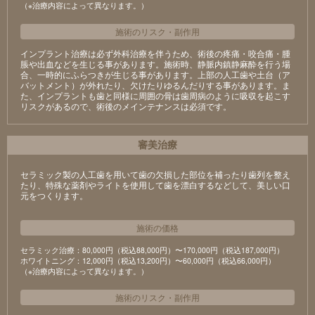
（※治療内容によって異なります。）
施術のリスク
・
副作用
インプラント治療は必ず外科治療を伴うため、術後の疼痛・咬合痛・腫
脹や出血などを生じる事があります。施術時、静脈内鎮静麻酔を行う場
合、一時的にふらつきが生じる事があります。上部の人工歯や土台（ア
バットメント）が外れたり、欠けたりゆるんだりする事があります。ま
た、インプラントも歯と同様に周囲の骨は歯周病のように吸収を起こす
リスクがあるので、術後のメインテナンスは必須です。
審美治療
セラミック製の⼈⼯⻭を⽤いて⻭の⽋損した部位を補ったり⻭列を整え
たり、特殊な薬剤やライトを使⽤して⻭を漂⽩するなどして、美しい⼝
元をつくります。
施術の価格
セラミック治療：80,000円（税込88,000円）〜170,000円（税込187,000円）
ホワイトニング：12,000円（税込13,200円）〜60,000円（税込66,000円）
（※治療内容によって異なります。）
施術のリスク
・
副作用