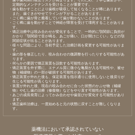
定期的なメンテナンスを受けることが重要です。
・⻭を動かすことにより⻭根が吸収して短くなることが稀にあります。
また、⻭ぐきがやせてラインが下がることがあります。
・ごく稀に⻭が⾻と癒着していて⻭が動かないことがあります。
・ごく稀に⻭を動かすことで神経が障害を受けて壊死することがありま
す。
・矯正治療中は咬み合わせが変化することで、⼀時的に顎関節に負担が
かかり「顎関節で⾳が鳴る、あごが痛い、⼝が開けにくい」などの顎
関節症状が出ることがあります。
・様々な問題により、当初予定した治療計画を変更する可能性がありま
す。
・⻭の形を修正したり、咬み合わせの微調整を⾏ったりする可能性があ
ります。
・何らかの要因で矯正装置を誤飲する可能性があります。
・矯正装置を外す際に、エナメル質に微⼩な⻲裂が⼊る可能性や、被せ
物（補綴物）の⼀部が破損する可能性があります。
・矯正装置が外れた後も、保定装置を指⽰通りに使⽤しないと後戻りが
⽣じる可能性が⾼くなります。
・装置が外れた後、現在の咬み合わせに合った状態のかぶせ物（補綴
物）やむし⻭の治療（修復物）などをやり直す可能性があります。
・あごの成⻑発育によってかみ合わせや⻭並びが変化する可能性があり
ます。
・矯正⻭科治療は、⼀度始めると元の状態に戻すことが難しくなりま
す。
薬機法において承認されていない