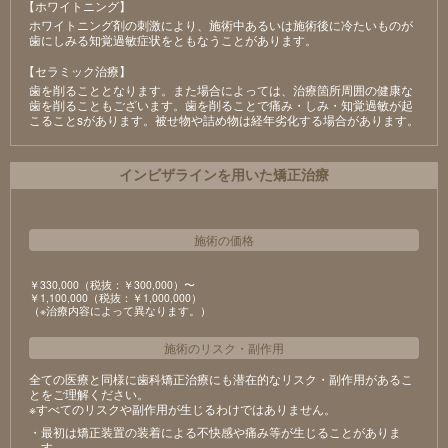
【ホワイトニング】
ホワイトニング剤の刺激により、施術中あるいは施術後に冷たいものが
⻭にしみる知覚過敏症状をともなうことがあります。
【セラミック治療】
⻭を削ることとなります。また場合によっては、治療箇所周囲の健康な
⻭を削ることもございます。⻭を削ることで痛み・しみ・知覚過敏が起
こることsがあります。被せ物や詰め物は経年劣化する場合があります。
インビザラインを用いた矯正治療
施術の価格
￥330,000（税抜：￥300,000）〜
￥1,100,000（税抜：￥1,000,000）
（※治療内容によって異なります。）
施術のリスク
・
副作用
全ての医療と同様に歯科矯正治療にも潜在的なリスク・副作用があるこ
とをご理解ください。
※すべてのリスクや副作用が生じるわけではありません。
・最初は矯正装置の装着による不快感や痛み等が生じることがありま
す。