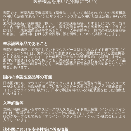
医療機器を用いた治療について
当院では、医薬品医療機器等法（薬機法）において承認されていない医療機器
を用いた治療 である「インビザライン・システムを用いた矯正治療」を行って
います。
未承認医薬品・医療機器（以下、「未承認医薬品等」とする）について、当サ
イト内で治療法等を記載するため、厚生労働省が定める医療広告ガイドライン
に従い、「未承認医薬品等であること」「入手経路等」「国内の承認医薬品等
の有無」「諸外国における安全性等に係る情報」について掲載いたします。
未承認医薬品であること
当院の歯列矯正にて使用しているマウスピース型カスタムメイド矯正装置（イ
ンビザライン®）は、海外の工場で製作されるため、薬機法における医療機器
として承認されておらず、また歯科技工士法上の矯正装置にも該当しません。
国内で作製されるものであっても、患者様ごとにつくられるカスタムメイド品
のため、薬機法の対象外となり、医薬品副作用被害救済制度の対象とならない
場合があります。
国内の承認医薬品等の有無
日本国内にも、マウスピース型カスタムメイド矯正装置を作製しているメーカ
ーがあります。当院が使用しているマウスピース型カスタムメイド矯正装置
（インビザライン®）以外に、日本で承認を得ている矯正装置を使った治療法
があります。
入手経路等
当院が治療に用いるマウスピース型カスタムメイド矯正装置（インビザライン
®）は、米国アライン・テクノロジー社の製品です。アライン・テクノロジー
社のグループ会社である「アライン・テクノロジー・ジャパン株式会社」より
入手しています。
諸外国における安全性等に係る情報