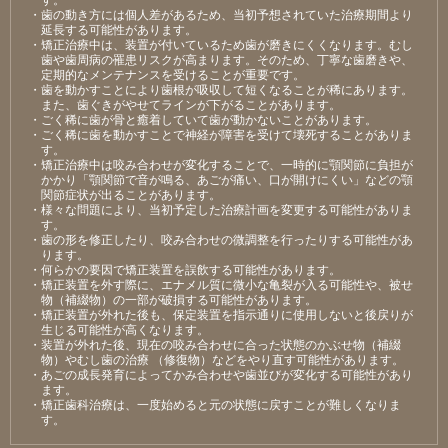
・歯の動き方には個人差があるため、当初予想されていた治療期間より
延長する可能性があります。
・矯正治療中は、装置が付いているため歯が磨きにくくなります。むし
歯や歯周病の罹患リスクが高まります。そのため、丁寧な歯磨きや、
定期的なメンテナンスを受けることが重要です。
・歯を動かすことにより歯根が吸収して短くなることが稀にあります。
また、歯ぐきがやせてラインが下がることがあります。
・ごく稀に歯が骨と癒着していて歯が動かないことがあります。
・ごく稀に歯を動かすことで神経が障害を受けて壊死することがありま
す。
・矯正治療中は咬み合わせが変化することで、一時的に顎関節に負担が
かかり「顎関節で音が鳴る、あごが痛い、口が開けにくい」などの顎
関節症状が出ることがあります。
・様々な問題により、当初予定した治療計画を変更する可能性がありま
す。
・歯の形を修正したり、咬み合わせの微調整を行ったりする可能性があ
ります。
・何らかの要因で矯正装置を誤飲する可能性があります。
・矯正装置を外す際に、エナメル質に微小な亀裂が入る可能性や、被せ
物（補綴物）の一部が破損する可能性があります。
・矯正装置が外れた後も、保定装置を指示通りに使用しないと後戻りが
生じる可能性が高くなります。
・装置が外れた後、現在の咬み合わせに合った状態のかぶせ物（補綴
物）やむし歯の治療 （修復物）などをやり直す可能性があります。
・あごの成長発育によってかみ合わせや歯並びが変化する可能性があり
ます。
・矯正歯科治療は、一度始めると元の状態に戻すことが難しくなりま
す。