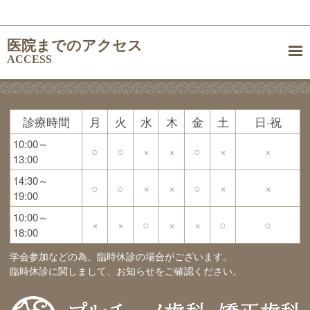
医院までのアクセス
ACCESS
診療時間
月
火
水
木
金
土
日·祝
10:00～
○
○
×
×
○
×
×
13:00
14:30～
○
○
×
×
○
×
×
19:00
10:00～
×
×
○
×
×
○
○
18:00
学会参加などの為、臨時休診の場合がございます。
臨時休診に関しまして、お知らせをご確認ください。