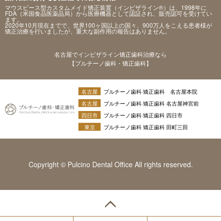
マウスピース型カスタムメイド矯正装置（インビザライン®）は、1998年に
FDA（米国食品医薬品局）から医療機器として認証され、販売認可を受けてい
ます。
2020年10月現在までで、世界100ヶ国以上の国々、900万人をこえる患者様が
矯正治療を行いましたが、重大な副作用の報告はありません。
名古屋でインビザライン矯正歯科治療なら
【プルチーノ歯科・矯正歯科】
名古屋
プルチーノ歯科·矯正歯科 名古屋本院
名古屋
プルチーノ歯科·矯正歯科 名古屋神宮前
四日市
プルチーノ歯科·矯正歯科 四日市
東京
プルチーノ歯科 矯正歯科 田町三田
Copyright © Pulcino Dental Office All rights reserved.