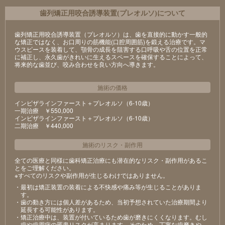
⻭列矯正⽤咬合誘導装置(プレオルソ)について
歯列矯正用咬合誘導装置（プレオルソ）は、歯を直接的に動かす一般的
な矯正ではなく、お口周りの筋機能(口腔周囲筋)を鍛える治療です。マ
ウスピースを装着して、顎骨の成長を阻害する口呼吸や舌の位置を正常
に補正し、永久歯がきれいに生えるスペースを確保することによって、
将来的な歯並び、咬み合わせを良い方向へ導きます。
施術の価格
インビザラインファースト＋プレオルソ（6-10歳）
⼀期治療 ￥550,000
インビザラインファースト＋プレオルソ（6-10歳）
⼆期治療 ￥440,000
施術のリスク
・
副作用
全ての医療と同様に歯科矯正治療にも潜在的なリスク・副作用があるこ
とをご理解ください。
※すべてのリスクや副作用が生じるわけではありません。
・最初は矯正装置の装着による不快感や痛み等が⽣じることがありま
す。
・⻭の動き⽅には個⼈差があるため、当初予想されていた治療期間より
延⻑する可能性があります。
・矯正治療中は、装置が付いているため⻭が磨きにくくなります。むし
⻭や⻭周病の罹患リスクが⾼まります。そのため、丁寧な⻭磨きや、