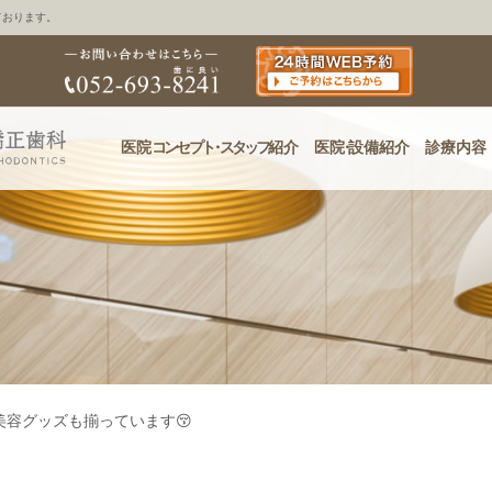
ております。
医院
コンセプ
ト・
スタッフ
紹介
医
院・
設備紹介
診療内容
美容グッズも揃っています😚