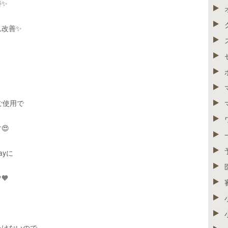
善✨
れ改善✨
ご使用で
😍
yに
🧡
いけないので