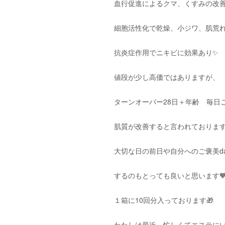
血行促進によるクマ、くすみの改
細胞活性化で乾燥、小ジワ、肌荒
抗炎症作用でニキビに効果あり✨
値段が少し高価ではありますが、
ターンオーバー28日＋年齢 毎日
肌質が改善すると言われております
大切な日の前日や自分へのご褒美da
するのもとっても良いと思います🧡
１箱に10回分入っております🎁
わたしは最近、忙しくてエステに