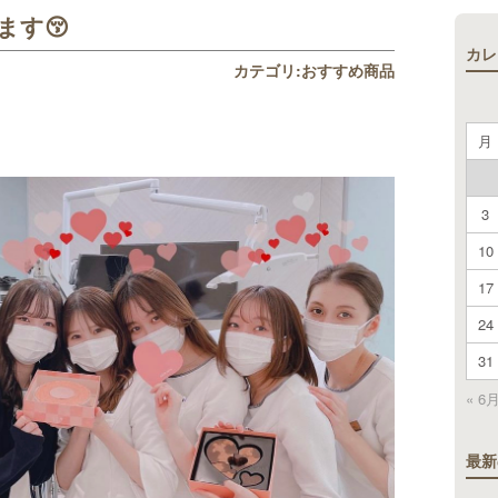
ます😚
カレ
カテゴリ:
おすすめ商品
月
3
10
17
24
31
« 6
最新