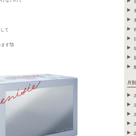
をして
ます🥰
月別