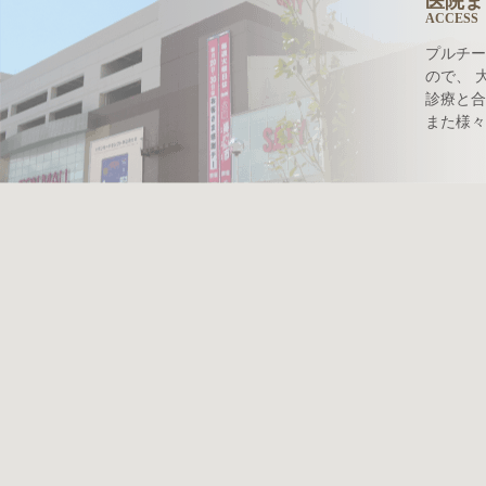
医院ま
ACCESS
プルチー
ので、 
診療と合
また様々