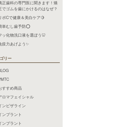
矯正歯科の専門医に聞きます！矯
正でゴムを歯にかけるのはなぜ？
リポCで健康＆美白ケア🍋
簡単むし歯予防⭕️
フッ化物洗口液を選ぼう🦷
免疫力あげよう✨
ゴリー
BLOG
PMTC
おすすめ商品
アロマフェイシャル
インビザライン
インプラント
インプラント