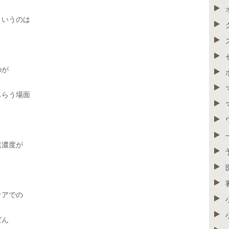
というのは
のが
もらう場面
素濃度が
、
ケアでの
ばん