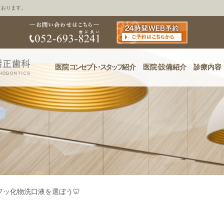
ております。
医院
コンセプ
ト・
スタッフ
紹介
医
院・
設備紹介
診療内容
フッ化物洗口液を選ぼう🦷