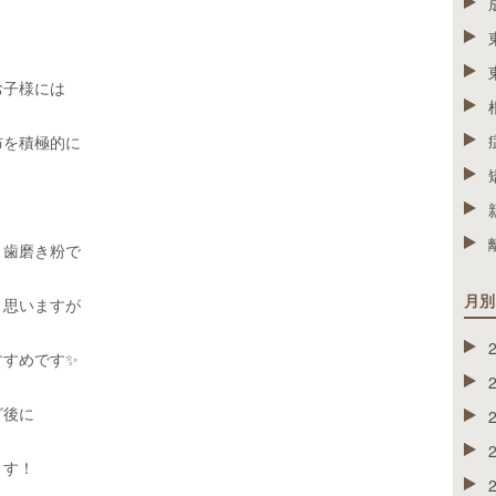
お子様には
布を積極的に
り歯磨き粉で
月別
と思いますが
すすめです✨
グ後に
ます！