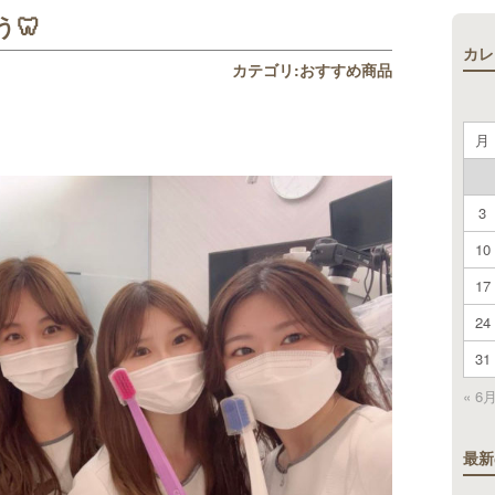
🦷
カレ
カテゴリ:
おすすめ商品
月
3
10
17
24
31
« 6
最新