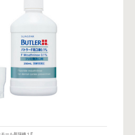
モール新瑞橋１F