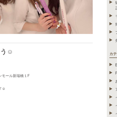
う☺️
カテ
ンモール新瑞橋１F
☺︎