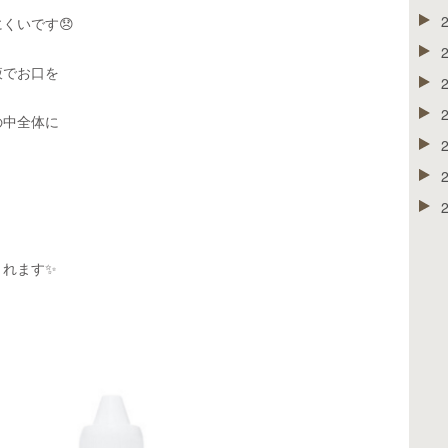
くいです😞
液でお口を
の中全体に
くれます✨