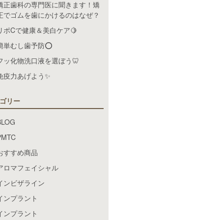
矯正歯科の専門医に聞きます！矯
正でゴムを歯にかけるのはなぜ？
リポCで健康＆美白ケア🍋
簡単むし歯予防⭕️
フッ化物洗口液を選ぼう🦷
免疫力あげよう✨
ゴリー
BLOG
PMTC
おすすめ商品
アロマフェイシャル
インビザライン
インプラント
インプラント