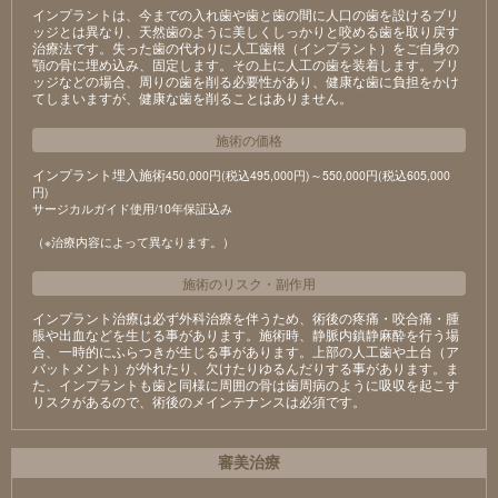
インプラントは、今までの入れ歯や歯と歯の間に人口の歯を設けるブリ
ッジとは異なり、天然歯のように美しくしっかりと咬める歯を取り戻す
治療法です。失った歯の代わりに人工歯根（インプラント）をご自身の
顎の骨に埋め込み、固定します。その上に人工の歯を装着します。ブリ
ッジなどの場合、周りの歯を削る必要性があり、健康な歯に負担をかけ
てしまいますが、健康な歯を削ることはありません。
施術の価格
インプラント埋入施術
450,000円(税込495,000円)～550,000円(税込605,000
円)
サージカルガイド使用/10年保証込み
（※治療内容によって異なります。）
施術のリスク
・
副作用
インプラント治療は必ず外科治療を伴うため、術後の疼痛・咬合痛・腫
脹や出血などを生じる事があります。施術時、静脈内鎮静麻酔を行う場
合、一時的にふらつきが生じる事があります。上部の人工歯や土台（ア
バットメント）が外れたり、欠けたりゆるんだりする事があります。ま
た、インプラントも歯と同様に周囲の骨は歯周病のように吸収を起こす
リスクがあるので、術後のメインテナンスは必須です。
審美治療