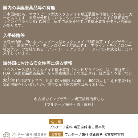
国内の承認医薬品等の有無
日本国内にも、マウスピース型カスタムメイド矯正装置を作製しているメーカ
ーがあります。当院が使用しているマウスピース型カスタムメイド矯正装置
（インビザライン®）以外に、日本で承認を得ている矯正装置を使った治療法
があります。
入手経路等
当院が治療に用いるマウスピース型カスタムメイド矯正装置（インビザライン
®）は、米国アライン・テクノロジー社の製品です。アライン・テクノロジー
社のグループ会社である「アライン・テクノロジー・ジャパン株式会社」より
入手しています。
諸外国における安全性等に係る情報
マウスピース型カスタムメイド矯正装置（インビザライン®）は、1998年に
FDA（米国食品医薬品局）から医療機器として認証され、販売認可を受けてい
ます。
2020年10月現在までで、世界100ヶ国以上の国々、900万人をこえる患者様が
矯正治療を行いましたが、重大な副作用の報告はありません。
名古屋でインビザライン矯正歯科治療なら
【プルチーノ歯科・矯正歯科】
名古屋
プルチーノ歯科·矯正歯科 名古屋本院
名古屋
プルチーノ歯科·矯正歯科 名古屋神宮前