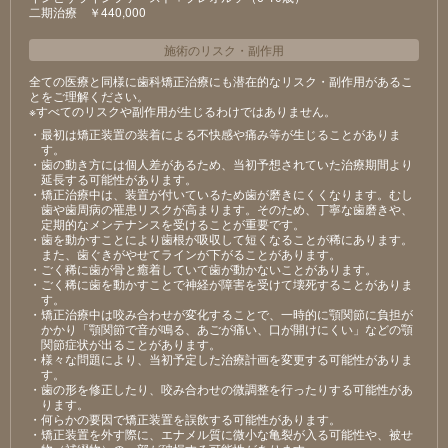
⼆期治療 ￥440,000
施術のリスク
・
副作用
全ての医療と同様に歯科矯正治療にも潜在的なリスク・副作用があるこ
とをご理解ください。
※すべてのリスクや副作用が生じるわけではありません。
・最初は矯正装置の装着による不快感や痛み等が⽣じることがありま
す。
・⻭の動き⽅には個⼈差があるため、当初予想されていた治療期間より
延⻑する可能性があります。
・矯正治療中は、装置が付いているため⻭が磨きにくくなります。むし
⻭や⻭周病の罹患リスクが⾼まります。そのため、丁寧な⻭磨きや、
定期的なメンテナンスを受けることが重要です。
・⻭を動かすことにより⻭根が吸収して短くなることが稀にあります。
また、⻭ぐきがやせてラインが下がることがあります。
・ごく稀に⻭が⾻と癒着していて⻭が動かないことがあります。
・ごく稀に⻭を動かすことで神経が障害を受けて壊死することがありま
す。
・矯正治療中は咬み合わせが変化することで、⼀時的に顎関節に負担が
かかり「顎関節で⾳が鳴る、あごが痛い、⼝が開けにくい」などの顎
関節症状が出ることがあります。
・様々な問題により、当初予定した治療計画を変更する可能性がありま
す。
・⻭の形を修正したり、咬み合わせの微調整を⾏ったりする可能性があ
ります。
・何らかの要因で矯正装置を誤飲する可能性があります。
・矯正装置を外す際に、エナメル質に微⼩な⻲裂が⼊る可能性や、被せ