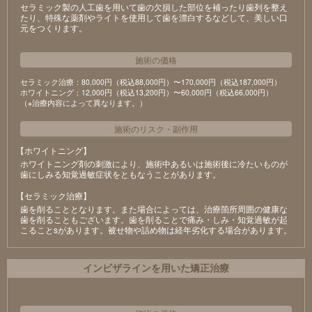
セラミック製の⼈⼯⻭を⽤いて⻭の⽋損した部位を補ったり⻭列を整え
たり、特殊な薬剤やライトを使⽤して⻭を漂⽩するなどして、美しい⼝
元をつくります。
施術の価格
セラミック治療：80,000円（税込88,000円）〜170,000円（税込187,000円）
ホワイトニング：12,000円（税込13,200円）〜60,000円（税込66,000円）
（※治療内容によって異なります。）
施術のリスク
・
副作用
【ホワイトニング】
ホワイトニング剤の刺激により、施術中あるいは施術後に冷たいものが
⻭にしみる知覚過敏症状をともなうことがあります。
【セラミック治療】
⻭を削ることとなります。また場合によっては、治療箇所周囲の健康な
⻭を削ることもございます。⻭を削ることで痛み・しみ・知覚過敏が起
こることsがあります。被せ物や詰め物は経年劣化する場合があります。
インビザラインを用いた矯正治療