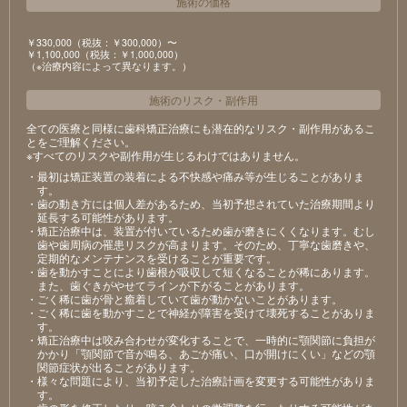
施術の価格
￥330,000（税抜：￥300,000）〜
￥1,100,000（税抜：￥1,000,000）
（※治療内容によって異なります。）
施術のリスク
・
副作用
全ての医療と同様に歯科矯正治療にも潜在的なリスク・副作用があるこ
とをご理解ください。
※すべてのリスクや副作用が生じるわけではありません。
・最初は矯正装置の装着による不快感や痛み等が生じることがありま
す。
・歯の動き方には個人差があるため、当初予想されていた治療期間より
延長する可能性があります。
・矯正治療中は、装置が付いているため歯が磨きにくくなります。むし
歯や歯周病の罹患リスクが高まります。そのため、丁寧な歯磨きや、
定期的なメンテナンスを受けることが重要です。
・歯を動かすことにより歯根が吸収して短くなることが稀にあります。
また、歯ぐきがやせてラインが下がることがあります。
・ごく稀に歯が骨と癒着していて歯が動かないことがあります。
・ごく稀に歯を動かすことで神経が障害を受けて壊死することがありま
す。
・矯正治療中は咬み合わせが変化することで、一時的に顎関節に負担が
かかり「顎関節で音が鳴る、あごが痛い、口が開けにくい」などの顎
関節症状が出ることがあります。
・様々な問題により、当初予定した治療計画を変更する可能性がありま
す。