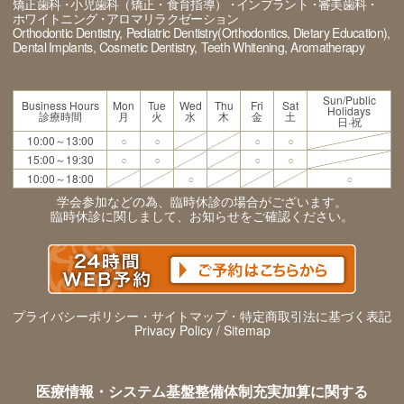
矯正歯科
小児歯科（矯正・食育指導）
インプラント
審美歯科
ホワイトニング
アロマリラクゼーション
Orthodontic Dentistry
Pediatric Dentistry(Orthodontics, Dietary Education)
Dental Implants
Cosmetic Dentistry
Teeth Whitening
Aromatherapy
Sun/Public
Business Hours
Mon
Tue
Wed
Thu
Fri
Sat
Holidays
診療時間
月
火
水
木
金
土
日·祝
10:00～13:00
○
○
○
○
15:00～19:30
○
○
○
○
10:00～18:00
○
○
学会参加などの為、臨時休診の場合がございます。
臨時休診に関しまして、お知らせをご確認ください。
プライバシーポリシー・サイトマップ・特定商取引法に基づく表記
Privacy Policy / Sitemap
医療情報・システム基盤整備体制充実加算に関する