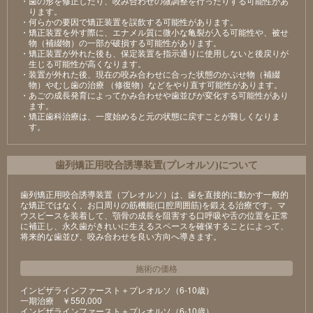
・歯の形を修正したり、咬み合わせの微調整を行ったりする可能性があ
ります。
・何らかの要因で矯正装置を誤飲する可能性があります。
・矯正装置を外す際に、エナメル質に微小な亀裂が入る可能性や、被せ
物（補綴物）の一部が破損する可能性があります。
・矯正装置が外れた後も、保定装置を指示通りに使用しないと後戻りが
生じる可能性が高くなります。
・装置が外れた後、現在の咬み合わせに合った状態のかぶせ物（補綴
物）やむし歯の治療 （修復物）などをやり直す可能性があります。
・あごの成長発育によってかみ合わせや歯並びが変化する可能性があり
ます。
・矯正歯科治療は、一度始めると元の状態に戻すことが難しくなりま
す。
⻭列矯正⽤咬合誘導装置(プレオルソ)について
歯列矯正用咬合誘導装置（プレオルソ）は、歯を直接的に動かす一般的
な矯正ではなく、お口周りの筋機能(口腔周囲筋)を鍛える治療です。マ
ウスピースを装着して、顎骨の成長を阻害する口呼吸や舌の位置を正常
に補正し、永久歯がきれいに生えるスペースを確保することによって、
将来的な歯並び、咬み合わせを良い方向へ導きます。
施術の価格
インビザラインファースト＋プレオルソ（6-10歳）
⼀期治療 ￥550,000
インビザラインファースト＋プレオルソ（6-10歳）