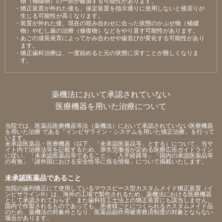
物（補綴物）の⼀部が破損する可能性があります。
・矯正装置が外れた後も、保定装置を指⽰通りに使⽤しないと後戻りが
⽣じる可能性が⾼くなります。
・装置が外れた後、現在の咬み合わせに合った状態のかぶせ物（補綴
物）やむし⻭の治療（修復物）などをやり直す可能性があります。
・あごの成⻑発育によってかみ合わせや⻭並びが変化する可能性があり
ます。
・矯正⻭科治療は、⼀度始めると元の状態に戻すことが難しくなりま
す。
薬機法において承認されていない
医療機器を用いた治療について
当院では、医薬品医療機器等法（薬機法）において承認されていない医療機器
を用いた治療 である「インビザライン・システムを用いた矯正治療」を行って
います。
未承認医薬品・医療機器（以下、「未承認医薬品等」とする）について、当サ
イト内で治療法等を記載するため、厚生労働省が定める医療広告ガイドライン
に従い、「未承認医薬品等であること」「入手経路等」「国内の承認医薬品等
の有無」「諸外国における安全性等に係る情報」について掲載いたします。
未承認医薬品であること
当院の歯列矯正にて使用しているマウスピース型カスタムメイド矯正装置（イ
ンビザライン®）は、海外の工場で製作されるため、薬機法における医療機器
として承認されておらず、また歯科技工士法上の矯正装置にも該当しません。
国内で作製されるものであっても、患者様ごとにつくられるカスタムメイド品
のため、薬機法の対象外となり、医薬品副作用被害救済制度の対象とならない
場合があります。